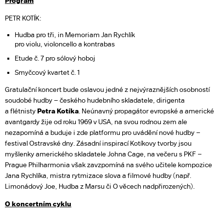
Program
PETR KOTÍK:
Hudba pro tři, in Memoriam Jan Rychlík
pro violu, violoncello a kontrabas
Etude č. 7 pro sólový hoboj
Smyčcový kvartet č. 1
Gratulační koncert bude oslavou jedné z nejvýraznějších osobností
soudobé hudby – českého hudebního skladatele, dirigenta
a flétnisty
Petra Kotíka
. Neúnavný propagátor evropské a americké
avantgardy žije od roku 1969 v USA, na svou rodnou zem ale
nezapomíná a buduje i zde platformu pro uvádění nové hudby –
festival Ostravské dny. Zásadní inspirací Kotíkovy tvorby jsou
myšlenky amerického skladatele Johna Cage, na večeru s PKF –
Prague Philharmonia však zavzpomíná na svého učitele kompozice
Jana Rychlíka, mistra rytmizace slova a filmové hudby (např.
Limonádový Joe, Hudba z Marsu či O věcech nadpřirozených).
O koncertním cyklu