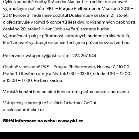
Cyklus soudobé hudby Krása dneška patří k tradičním a zároveň
výjimečným počinům PKF – Prague Philharmonia. V sezóně 2016–
2017 koncertní řada nese podtitul Dualismus v českém 21. století
a představuje v rámci 6 koncertů šest dvojic významných osobností
českého 20. století. Hlavní úlohu večerů zastane hudba,
výjimečností pak je přítomnost samotných hudebních skladatelů,
kteří zároveň vystupují na koncertech jako průvodci svou tvorbou.
Rezervace: vstupenky@pkf.cz / tel. 224 267 644
Osobně v pokladně PKF – Prague Philharmonia, Husova 7, 110 00
Praha 1. Otevřeno úterý a čtvrtek 9.30 – 13.00, středa 9.30 – 12.00
a 13.00 – 17.00. Platba i kartou.
V místě konání hodinu před koncertem (platba pouze v hotovosti).
Vstupenky v prodeji též v sítích Ticketpro, GoOut
a colosseumticket.cz
Bližší informace na webu: www.pkf.cz